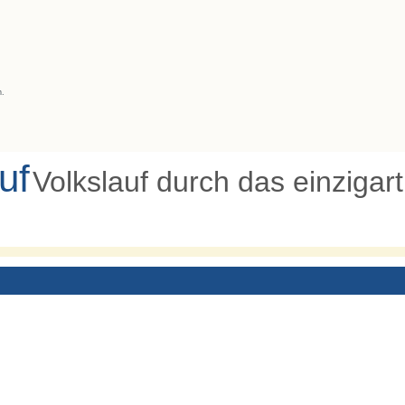
n.
uf
Volkslauf durch das einzigar