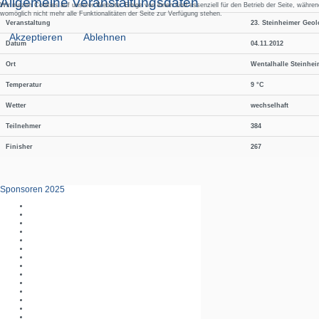
Allgemeine Veranstaltungsdaten
Wir nutzen Cookies auf unserer Website. Einige von ihnen sind essenziell für den Betrieb der Seite, währ
womöglich nicht mehr alle Funktionalitäten der Seite zur Verfügung stehen.
Veranstaltung
23. Steinheimer Geol
Akzeptieren
Ablehnen
Datum
04.11.2012
Ort
Wentalhalle Steinhe
Temperatur
9 °C
Wetter
wechselhaft
Teilnehmer
384
Finisher
267
Sponsoren 2025