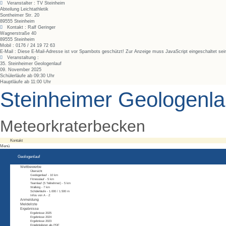
Veranstalter : TV Steinheim
Abteilung Leichtathletik
Sontheimer Str. 20
89555 Steinheim
Kontakt : Ralf Geringer
Wagnerstraße
40
89555
Steinheim
Mobil :
0176 / 24 19 72 63
E-Mail :
Diese E-Mail-Adresse ist vor Spambots geschützt! Zur Anzeige muss JavaScript eingeschaltet sei
Veranstaltung :
35. Steinheimer Geologenlauf
09. November 2025
Schülerläufe ab 09:30 Uhr
Hauptläufe ab 11:00 Uhr
Steinheimer Geologenla
Meteorkraterbecken
Kontakt
Menü
Geologenlauf
Wettbewerbe
Übersicht
Geologenlauf - 10 km
Fitnesslauf - 5 km
Teamlauf (5 Teilnehmer) - 5 km
Walking - 7 km
Schülerläufe - 1.000 / 1.500 m
Infos von A - Z
Anmeldung
Meldeliste
Ergebnisse
Ergebnisse 2025
Ergebnisse 2024
Ergebnisse 2023
Ergebnislisten als PDF