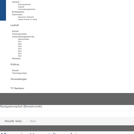
Historie
Streckenrekorde
Statistik
Veranstaltungsberichte
Bildergalerie
Sponsoren
Sponsoren Übersicht
Unsere Partner im Detail
Lauftreff
Aktuell
Trainingszeiten
Veranstaltungsberichte
Übersichtsliste
2017
2016
2015
2014
2013
2012
2011
Weiteres
Walking
Aktuell
Trainingszeiten
Veranstaltungen
TV Steinheim
Navigationspfad (Breadcrumb)
Aktuelle Seite:
Start