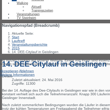
Walking
Aktuell
Trainingszeiten
Veranstaltungen
TV Steinheim
Navigationspfad (Breadcrumb)
Aktuelle Seite:
Start
Lauftreff
Veranstaltungsberichte
2015
14. DEE-Citylauf in Geislingen
Wir nutzen Cookies auf unserer Website. Einige von ihnen sind essenzi
14. DEE-Citylauf in Geislingen
können selbst entscheiden, ob Sie die Cookies zulassen möchten. Bitte
Akzeptieren
Ablehnen
Weitere Informationen
Details
Zuletzt aktualisiert: 24. Mai 2016
Zugriffe: 11300
Bei der 14. Auflage des Dee-Citylaufs in Geislingen war wie in den 
konstant verhielt sich auch die Teilnehmeranzahl. Knapp 300 Läufer
Geislinger Innenstadt.
Nach zuletzt sommerlichen Bedingungen wurden die Läufer in diesem J
trotz der kühlen Temperaturen am Freitagabend die Teilnehmer eifrig