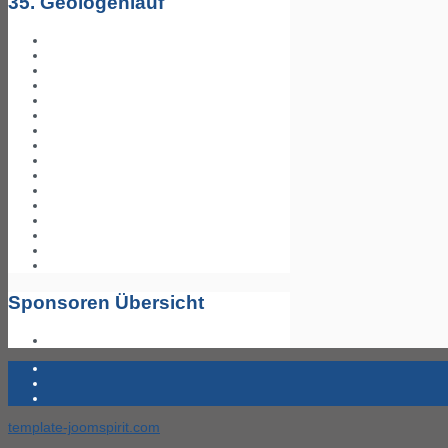
35. Geologenlauf
Sponsoren Übersicht
template-joomspirit.com