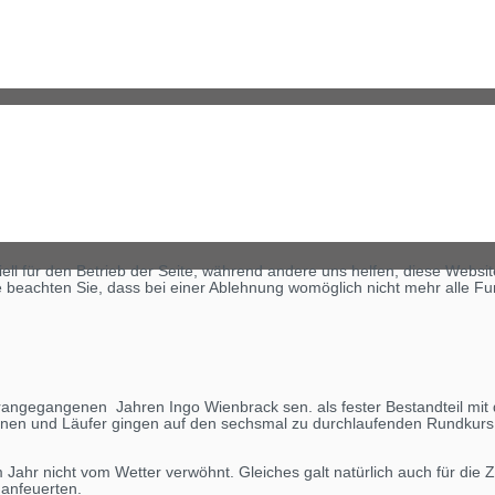
ell für den Betrieb der Seite, während andere uns helfen, diese Websi
 beachten Sie, dass bei einer Ablehnung womöglich nicht mehr alle Fun
vorangegangenen Jahren Ingo Wienbrack sen. als fester Bestandteil mit
innen und Läufer gingen auf den sechsmal zu durchlaufenden Rundkurs
ahr nicht vom Wetter verwöhnt. Gleiches galt natürlich auch für die 
 anfeuerten.