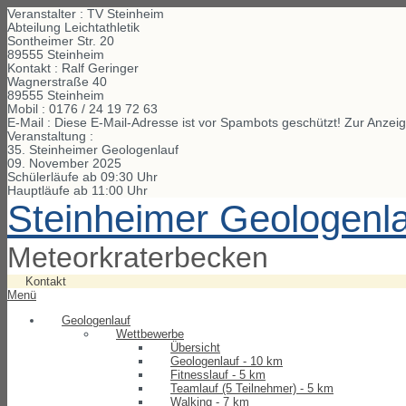
Veranstalter : TV Steinheim
Abteilung Leichtathletik
Sontheimer Str. 20
89555 Steinheim
Kontakt : Ralf Geringer
Wagnerstraße
40
89555
Steinheim
Mobil :
0176 / 24 19 72 63
E-Mail :
Diese E-Mail-Adresse ist vor Spambots geschützt! Zur Anzeig
Veranstaltung :
35. Steinheimer Geologenlauf
09. November 2025
Schülerläufe ab 09:30 Uhr
Hauptläufe ab 11:00 Uhr
Steinheimer Geologenl
Meteorkraterbecken
Kontakt
Menü
Geologenlauf
Wettbewerbe
Übersicht
Geologenlauf - 10 km
Fitnesslauf - 5 km
Teamlauf (5 Teilnehmer) - 5 km
Walking - 7 km