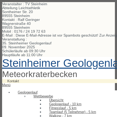
Veranstalter : TV Steinheim
Abteilung Leichtathletik
Sontheimer Str. 20
89555 Steinheim
Kontakt : Ralf Geringer
Wagnerstraße
40
89555
Steinheim
Mobil :
0176 / 24 19 72 63
E-Mail :
Diese E-Mail-Adresse ist vor Spambots geschützt! Zur Anzeig
Veranstaltung :
35. Steinheimer Geologenlauf
09. November 2025
Schülerläufe ab 09:30 Uhr
Hauptläufe ab 11:00 Uhr
Steinheimer Geologenl
Meteorkraterbecken
Kontakt
Menü
Geologenlauf
Wettbewerbe
Übersicht
Geologenlauf - 10 km
Fitnesslauf - 5 km
Teamlauf (5 Teilnehmer) - 5 km
Walking - 7 km