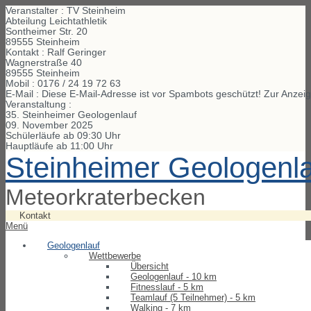
Veranstalter : TV Steinheim
Abteilung Leichtathletik
Sontheimer Str. 20
89555 Steinheim
Kontakt : Ralf Geringer
Wagnerstraße
40
89555
Steinheim
Mobil :
0176 / 24 19 72 63
E-Mail :
Diese E-Mail-Adresse ist vor Spambots geschützt! Zur Anzeig
Veranstaltung :
35. Steinheimer Geologenlauf
09. November 2025
Schülerläufe ab 09:30 Uhr
Hauptläufe ab 11:00 Uhr
Steinheimer Geologenl
Meteorkraterbecken
Kontakt
Menü
Geologenlauf
Wettbewerbe
Übersicht
Geologenlauf - 10 km
Fitnesslauf - 5 km
Teamlauf (5 Teilnehmer) - 5 km
Walking - 7 km